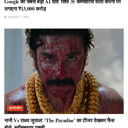
Google का सबसे बड़ा AI दांव! सिर्फ 35 कर्मचारियों वाली कंपनी पर
लगाएगा ₹13,000 करोड़
AUGUST 7, 2026
एंटरटेनमेंट
नानी Vs राघव जुयाल! ‘The Paradise’ का टीजर देखकर फैंस
बोले- ब्लॉकबस्टर पक्की