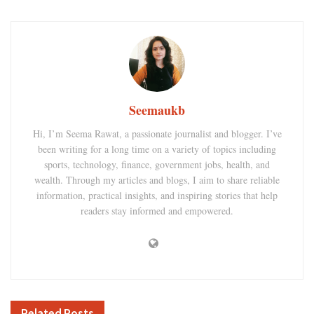
Seemaukb
Hi, I’m Seema Rawat, a passionate journalist and blogger. I’ve
been writing for a long time on a variety of topics including
sports, technology, finance, government jobs, health, and
wealth. Through my articles and blogs, I aim to share reliable
information, practical insights, and inspiring stories that help
readers stay informed and empowered.
Related
Posts