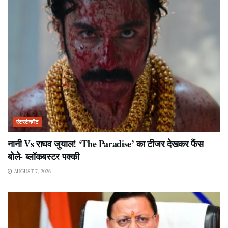
एंटरटेनमेंट
नानी Vs राघव जुयाल! ‘The Paradise’ का टीजर देखकर फैंस
बोले- ब्लॉकबस्टर पक्की
AUGUST 7, 2026