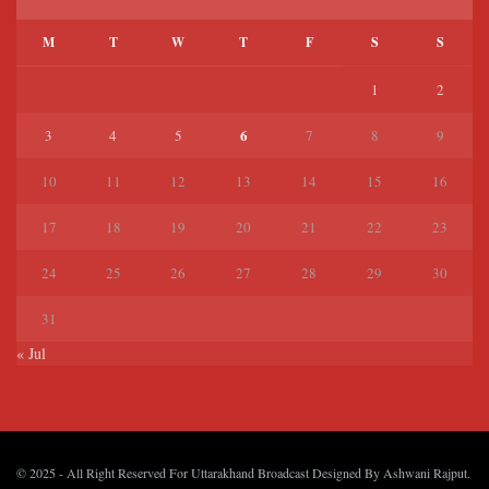
M
T
W
T
F
S
S
1
2
6
3
4
5
7
8
9
10
11
12
13
14
15
16
17
18
19
20
21
22
23
24
25
26
27
28
29
30
31
« Jul
© 2025
- All Right Reserved For Uttarakhand Broadcast Designed By
Ashwani Rajput
.