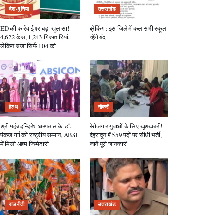
देश-दुनिया
उत्तराखंड
ED की कार्रवाई पर बड़ा खुलासा!
ब्रेकिंग : इस जिले में कल सभी स्कूल
4,622 केस, 1,243 गिरफ्तारियां…
रहेंगे बंद
लेकिन सजा सिर्फ 104 को
हेल्थ
नौकरी
श्री महंत इन्दिरेश अस्पताल के डॉ.
बेरोजगार युवाओं के लिए खुशखबरी!
पंकज गर्ग को राष्ट्रीय सम्मान, ABSI
देहरादून में 559 पदों पर सीधी भर्ती,
में मिली अहम जिम्मेदारी
जानें पूरी जानकारी
राजनीती
उत्तराखंड