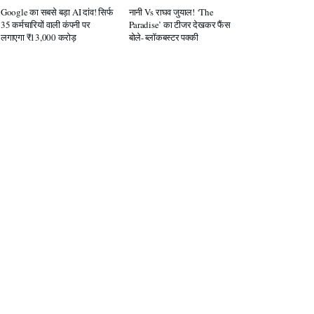
Google का सबसे बड़ा AI दांव! सिर्फ
नानी Vs राघव जुयाल! ‘The
35 कर्मचारियों वाली कंपनी पर
Paradise’ का टीजर देखकर फैंस
लगाएगा ₹13,000 करोड़
बोले- ब्लॉकबस्टर पक्की