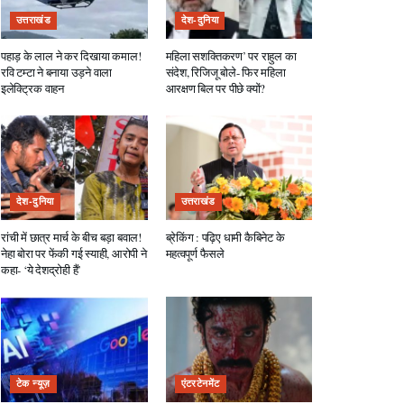
उत्तराखंड
देश-दुनिया
पहाड़ के लाल ने कर दिखाया कमाल!
महिला सशक्तिकरण’ पर राहुल का
रवि टम्टा ने बनाया उड़ने वाला
संदेश, रिजिजू बोले- फिर महिला
इलेक्ट्रिक वाहन
आरक्षण बिल पर पीछे क्यों?
देश-दुनिया
उत्तराखंड
रांची में छात्र मार्च के बीच बड़ा बवाल!
ब्रेकिंग : पढ़िए धामी कैबिनेट के
नेहा बोरा पर फेंकी गई स्याही, आरोपी ने
महत्वपूर्ण फैसले
कहा- ‘ये देशद्रोही हैं’
टेक न्यूज़
एंटरटेनमेंट