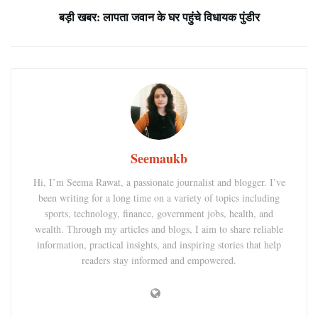
बड़ी खबर: लापता जवान के घर पहुंचे विधायक पुंडीर
Seemaukb
Hi, I’m Seema Rawat, a passionate journalist and blogger. I’ve
been writing for a long time on a variety of topics including
sports, technology, finance, government jobs, health, and
wealth. Through my articles and blogs, I aim to share reliable
information, practical insights, and inspiring stories that help
readers stay informed and empowered.