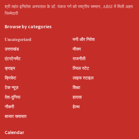
श्री महंत इन्दिरेश अस्पताल के डॉ. पंकज गर्ग को राष्ट्रीय सम्मान, ABSI में मिली अहम
जिम्मेदारी
Browse by categories
Uncategorized
मनी और निवेश
उत्तराखंड
मौसम
एंटरटेनमेंट
राजनीती
क्राइम
रियल स्टेट
क्रिकेट
लाइफ स्टाइल
टेक न्यूज़
शिक्षा
देश-दुनिया
हादसा
नौकरी
हेल्थ
बाजार समाचार
Calendar