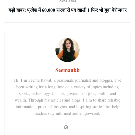
Next Post
बड़ी खबर: प्रदेश में 60,000 सरकारी पद खाली। फिर भी युवा बेरोजगार
Seemaukb
Hi, I’m Seema Rawat, a passionate journalist and blogger. I’ve
been writing for a long time on a variety of topics including
sports, technology, finance, government jobs, health, and
wealth. Through my articles and blogs, I aim to share reliable
information, practical insights, and inspiring stories that help
readers stay informed and empowered.