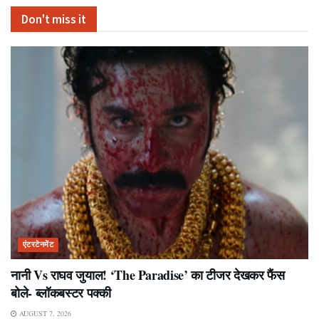
Don't miss it
एंटरटेनमेंट
नानी Vs राघव जुयाल! ‘The Paradise’ का टीजर देखकर फैंस
बोले- ब्लॉकबस्टर पक्की
AUGUST 7, 2026