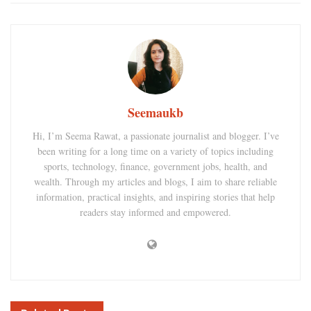
Seemaukb
Hi, I’m Seema Rawat, a passionate journalist and blogger. I’ve
been writing for a long time on a variety of topics including
sports, technology, finance, government jobs, health, and
wealth. Through my articles and blogs, I aim to share reliable
information, practical insights, and inspiring stories that help
readers stay informed and empowered.