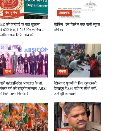
देश-दुनिया
उत्तराखंड
ED की कार्रवाई पर बड़ा खुलासा!
ब्रेकिंग : इस जिले में कल सभी स्कूल
4,622 केस, 1,243 गिरफ्तारियां…
रहेंगे बंद
लेकिन सजा सिर्फ 104 को
हेल्थ
नौकरी
श्री महंत इन्दिरेश अस्पताल के डॉ.
बेरोजगार युवाओं के लिए खुशखबरी!
पंकज गर्ग को राष्ट्रीय सम्मान, ABSI
देहरादून में 559 पदों पर सीधी भर्ती,
में मिली अहम जिम्मेदारी
जानें पूरी जानकारी
राजनीती
उत्तराखंड