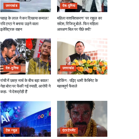
उत्तराखंड
देश-दुनिया
पहाड़ के लाल ने कर दिखाया कमाल!
महिला सशक्तिकरण’ पर राहुल का
रवि टम्टा ने बनाया उड़ने वाला
संदेश, रिजिजू बोले- फिर महिला
इलेक्ट्रिक वाहन
आरक्षण बिल पर पीछे क्यों?
देश-दुनिया
उत्तराखंड
रांची में छात्र मार्च के बीच बड़ा बवाल!
ब्रेकिंग : पढ़िए धामी कैबिनेट के
नेहा बोरा पर फेंकी गई स्याही, आरोपी ने
महत्वपूर्ण फैसले
कहा- ‘ये देशद्रोही हैं’
टेक न्यूज़
एंटरटेनमेंट