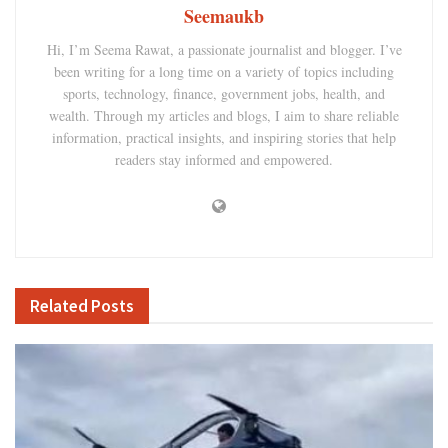
Seemaukb
Hi, I’m Seema Rawat, a passionate journalist and blogger. I’ve
been writing for a long time on a variety of topics including
sports, technology, finance, government jobs, health, and
wealth. Through my articles and blogs, I aim to share reliable
information, practical insights, and inspiring stories that help
readers stay informed and empowered.
Related
Posts