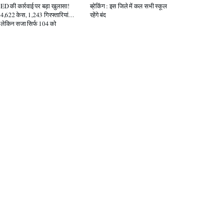
ED की कार्रवाई पर बड़ा खुलासा!
ब्रेकिंग : इस जिले में कल सभी स्कूल
4,622 केस, 1,243 गिरफ्तारियां…
रहेंगे बंद
लेकिन सजा सिर्फ 104 को