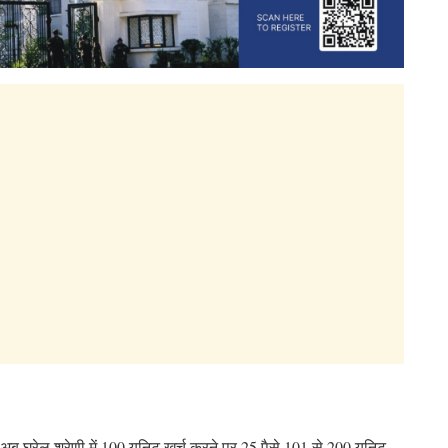
ड में अब घरेलू श्रेणी में 100 यूनिट खर्च करने पर 25 पैसे,101 से 200 यूनिट