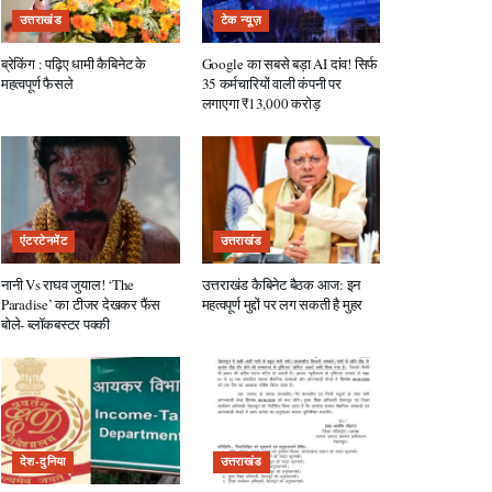
उत्तराखंड
टेक न्यूज़
ब्रेकिंग : पढ़िए धामी कैबिनेट के
Google का सबसे बड़ा AI दांव! सिर्फ
महत्वपूर्ण फैसले
35 कर्मचारियों वाली कंपनी पर
लगाएगा ₹13,000 करोड़
एंटरटेनमेंट
उत्तराखंड
नानी Vs राघव जुयाल! ‘The
उत्तराखंड कैबिनेट बैठक आज: इन
Paradise’ का टीजर देखकर फैंस
महत्वपूर्ण मुद्दों पर लग सकती है मुहर
बोले- ब्लॉकबस्टर पक्की
देश-दुनिया
उत्तराखंड