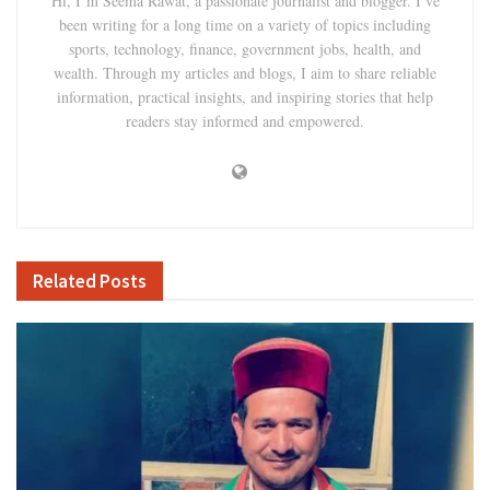
Hi, I’m Seema Rawat, a passionate journalist and blogger. I’ve
been writing for a long time on a variety of topics including
sports, technology, finance, government jobs, health, and
wealth. Through my articles and blogs, I aim to share reliable
information, practical insights, and inspiring stories that help
readers stay informed and empowered.
Related
Posts