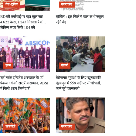
देश-दुनिया
उत्तराखंड
ED की कार्रवाई पर बड़ा खुलासा!
ब्रेकिंग : इस जिले में कल सभी स्कूल
4,622 केस, 1,243 गिरफ्तारियां…
रहेंगे बंद
लेकिन सजा सिर्फ 104 को
हेल्थ
नौकरी
श्री महंत इन्दिरेश अस्पताल के डॉ.
बेरोजगार युवाओं के लिए खुशखबरी!
पंकज गर्ग को राष्ट्रीय सम्मान, ABSI
देहरादून में 559 पदों पर सीधी भर्ती,
में मिली अहम जिम्मेदारी
जानें पूरी जानकारी
राजनीती
उत्तराखंड