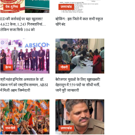
देश-दुनिया
उत्तराखंड
ED की कार्रवाई पर बड़ा खुलासा!
ब्रेकिंग : इस जिले में कल सभी स्कूल
4,622 केस, 1,243 गिरफ्तारियां…
रहेंगे बंद
लेकिन सजा सिर्फ 104 को
हेल्थ
नौकरी
श्री महंत इन्दिरेश अस्पताल के डॉ.
बेरोजगार युवाओं के लिए खुशखबरी!
पंकज गर्ग को राष्ट्रीय सम्मान, ABSI
देहरादून में 559 पदों पर सीधी भर्ती,
में मिली अहम जिम्मेदारी
जानें पूरी जानकारी
राजनीती
उत्तराखंड