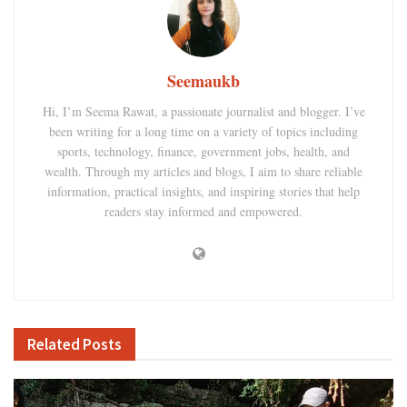
Seemaukb
Hi, I’m Seema Rawat, a passionate journalist and blogger. I’ve
been writing for a long time on a variety of topics including
sports, technology, finance, government jobs, health, and
wealth. Through my articles and blogs, I aim to share reliable
information, practical insights, and inspiring stories that help
readers stay informed and empowered.
Related
Posts