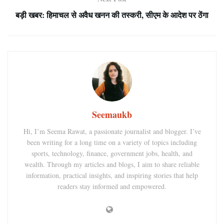
बड़ी खबर: हिमाचल से अवैध खनन की तस्करी, सीएम के आदेश पर ठेंगा
Seemaukb
Hi, I’m Seema Rawat, a passionate journalist and blogger. I’ve
been writing for a long time on a variety of topics including
sports, technology, finance, government jobs, health, and
wealth. Through my articles and blogs, I aim to share reliable
information, practical insights, and inspiring stories that help
readers stay informed and empowered.