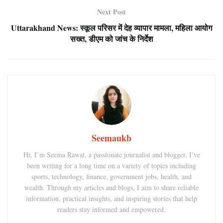
Next Post
Uttarakhand News: स्कूल परिसर में देह व्यापार मामला, महिला आयोग
सख्त, डीएम को जांच के निर्देश
Seemaukb
Hi, I’m Seema Rawat, a passionate journalist and blogger. I’ve
been writing for a long time on a variety of topics including
sports, technology, finance, government jobs, health, and
wealth. Through my articles and blogs, I aim to share reliable
information, practical insights, and inspiring stories that help
readers stay informed and empowered.