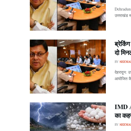
Dehradun: म
उत्तराखंड म
ब्रेकिं
दो मिन
BY
SEEMA
देहरादून: उ
आयोजित कैब
IMD Al
का कहर
BY
SEEMA