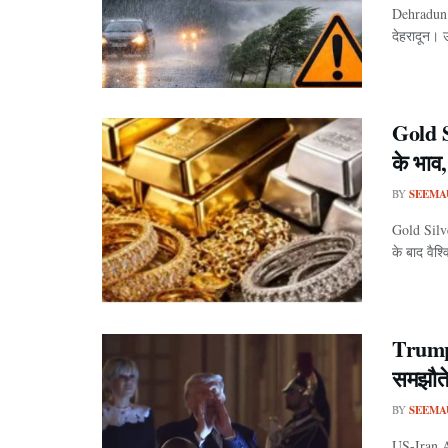
Dehradun 
देहरादून। 
Gold S
के भाव,
BY
SEEMA
Gold Silv
के बाद वैश्व
Trump 
समझौते 
BY
SEEMA
US-Iran A