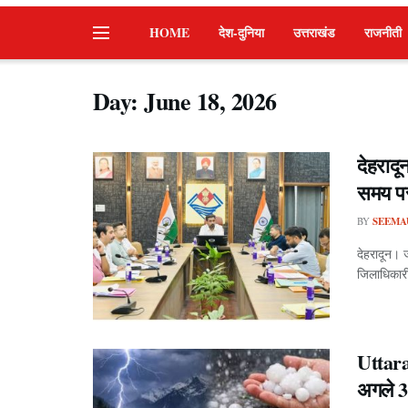
HOME
देश-दुनिया
उत्तराखंड
राजनीती
Day:
June 18, 2026
देहरादू
समय पर
BY
SEEMA
देहरादून। 
जिलाधिकारी
Uttara
अगले 3 