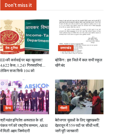
Don't miss it
देश-दुनिया
उत्तराखंड
ED की कार्रवाई पर बड़ा खुलासा!
ब्रेकिंग : इस जिले में कल सभी स्कूल
4,622 केस, 1,243 गिरफ्तारियां…
रहेंगे बंद
लेकिन सजा सिर्फ 104 को
हेल्थ
नौकरी
श्री महंत इन्दिरेश अस्पताल के डॉ.
बेरोजगार युवाओं के लिए खुशखबरी!
पंकज गर्ग को राष्ट्रीय सम्मान, ABSI
देहरादून में 559 पदों पर सीधी भर्ती,
में मिली अहम जिम्मेदारी
जानें पूरी जानकारी