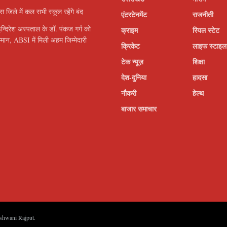
इस जिले में कल सभी स्कूल रहेंगे बंद
एंटरटेनमेंट
राजनीती
इन्दिरेश अस्पताल के डॉ. पंकज गर्ग को
क्राइम
रियल स्टेट
सम्मान, ABSI में मिली अहम जिम्मेदारी
क्रिकेट
लाइफ स्टाइल
टेक न्यूज़
शिक्षा
देश-दुनिया
हादसा
नौकरी
हेल्थ
बाजार समाचार
shwani Rajput
.