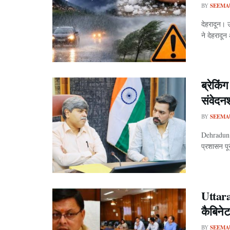
BY
SEEMA
देहरादून। 
ने देहरादून
ब्रेकिं
संवेदन
BY
SEEMA
Dehradun M
प्रशासन पू
Uttara
कैबिनेट
BY
SEEMA