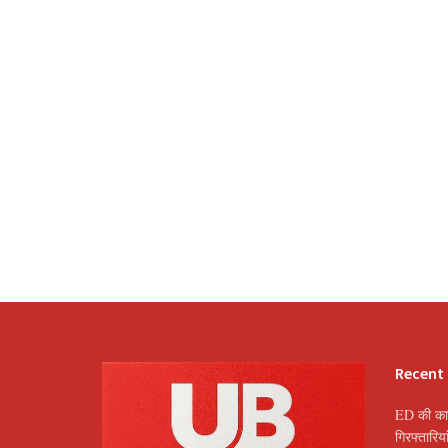
Recent
ED की कार
गिरफ्तारि